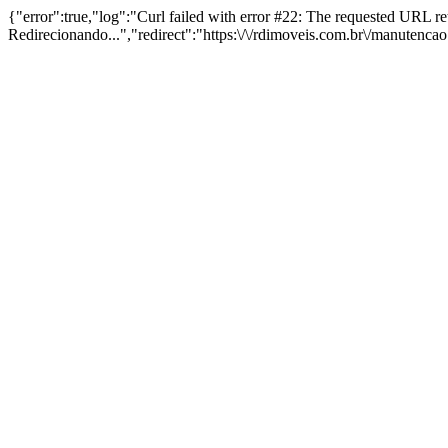
{"error":true,"log":"Curl failed with error #22: The requested URL 
Redirecionando...","redirect":"https:\/\/rdimoveis.com.br\/manutenca