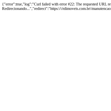
{"error":true,"log":"Curl failed with error #22: The requested URL 
Redirecionando...","redirect":"https:\/\/rdimoveis.com.br\/manutenca