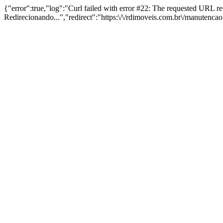
{"error":true,"log":"Curl failed with error #22: The requested URL 
Redirecionando...","redirect":"https:\/\/rdimoveis.com.br\/manutenca