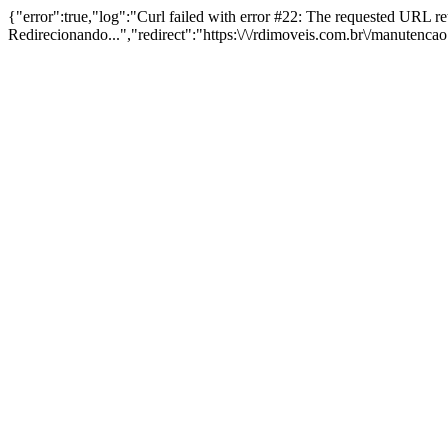
{"error":true,"log":"Curl failed with error #22: The requested URL 
Redirecionando...","redirect":"https:\/\/rdimoveis.com.br\/manutenca