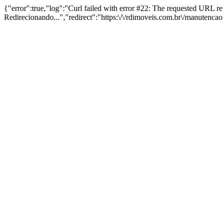
{"error":true,"log":"Curl failed with error #22: The requested URL 
Redirecionando...","redirect":"https:\/\/rdimoveis.com.br\/manutenca