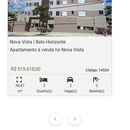
‹
›
Previous
Ne
Nova Vista | Belo Horizonte
V
Apartamento à venda no Nova Vista
A
R$ 519.618,00
Código. 14524
Código. 14524
58,47
2
2
2
m²
Quarto(s)
Vaga(s)
Banho(s)