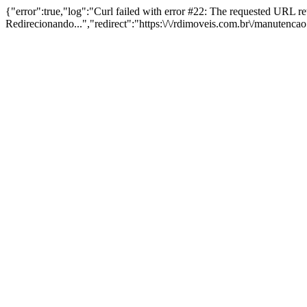
{"error":true,"log":"Curl failed with error #22: The requested URL 
Redirecionando...","redirect":"https:\/\/rdimoveis.com.br\/manutenca