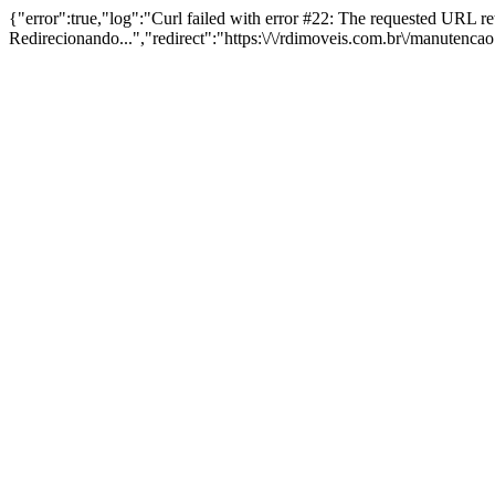
{"error":true,"log":"Curl failed with error #22: The requested URL 
Redirecionando...","redirect":"https:\/\/rdimoveis.com.br\/manutenca