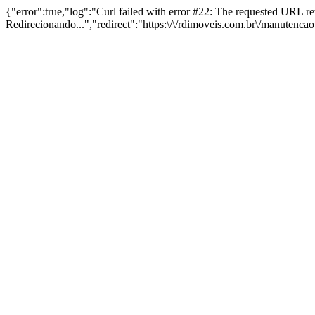
{"error":true,"log":"Curl failed with error #22: The requested URL 
Redirecionando...","redirect":"https:\/\/rdimoveis.com.br\/manutenca