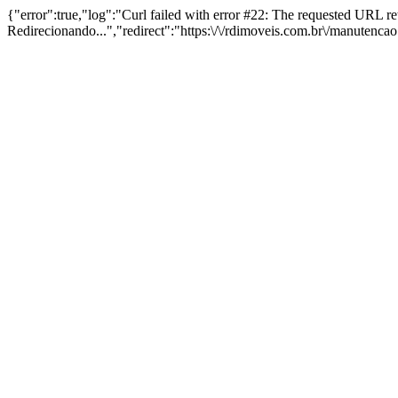
{"error":true,"log":"Curl failed with error #22: The requested URL 
Redirecionando...","redirect":"https:\/\/rdimoveis.com.br\/manutenca