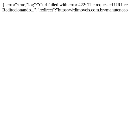
{"error":true,"log":"Curl failed with error #22: The requested URL 
Redirecionando...","redirect":"https:\/\/rdimoveis.com.br\/manutenca