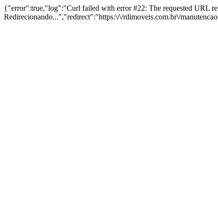
{"error":true,"log":"Curl failed with error #22: The requested URL 
Redirecionando...","redirect":"https:\/\/rdimoveis.com.br\/manutenca