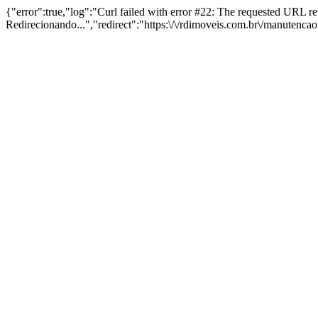
{"error":true,"log":"Curl failed with error #22: The requested URL 
Redirecionando...","redirect":"https:\/\/rdimoveis.com.br\/manutenca