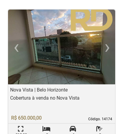
‹
›
Previous
Ne
Nova Vista | Belo Horizonte
C
Cobertura à venda no Nova Vista
C
R$ 650.000,00
Código. 14174
Código. 14174