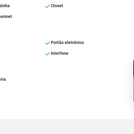
zinha
Closet
ourmet
Portão eletrônico
Interfone
ira