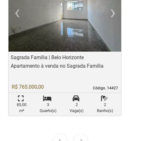
‹
›
Previous
Ne
Sagrada Família | Belo Horizonte
S
Apartamento à venda no Sagrada Família
A
R$ 765.000,00
Código. 14427
Código. 14427
85,00
3
2
2
m²
Quarto(s)
Vaga(s)
Banho(s)