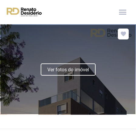
menu
Ver fotos do imóvel