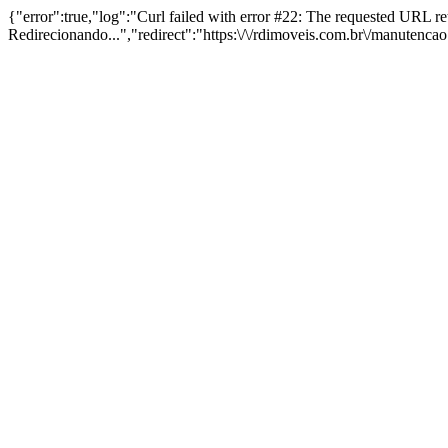
{"error":true,"log":"Curl failed with error #22: The requested URL 
Redirecionando...","redirect":"https:\/\/rdimoveis.com.br\/manutenca