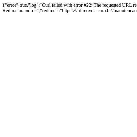
{"error":true,"log":"Curl failed with error #22: The requested URL 
Redirecionando...","redirect":"https:\/\/rdimoveis.com.br\/manutenca