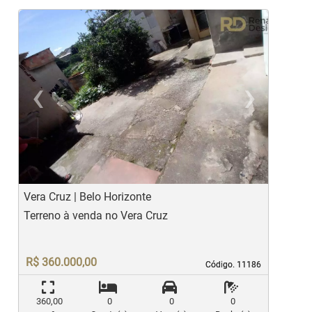
‹
›
Previous
Ne
Vera Cruz | Belo Horizonte
C
Terreno à venda no Vera Cruz
T
R$ 360.000,00
Código. 11186
Código. 11186
360,00
0
0
0