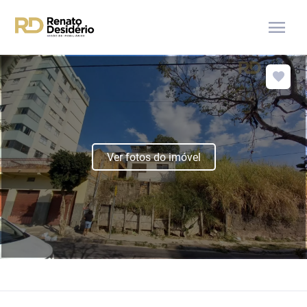
menu
Ver fotos do imóvel