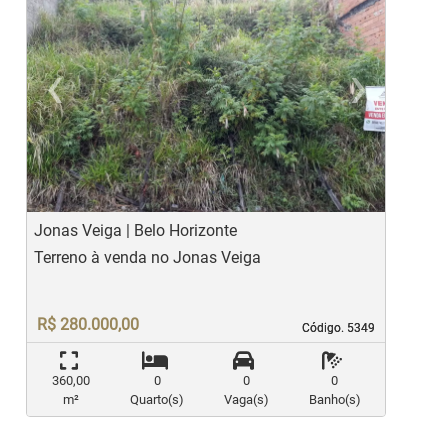
‹
›
Previous
Ne
Jonas Veiga | Belo Horizonte
P
Terreno à venda no Jonas Veiga
T
R$ 280.000,00
Código. 5349
Código. 5349
360,00
0
0
0
m²
Quarto(s)
Vaga(s)
Banho(s)