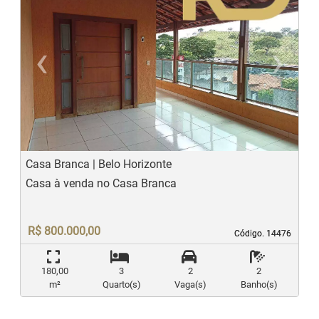
‹
›
Previous
N
Casa Branca | Belo Horizonte
Casa à venda no Casa Branca
R$ 800.000,00
Código. 14476
Código. 14476
180,00
3
2
2
m²
Quarto(s)
Vaga(s)
Banho(s)