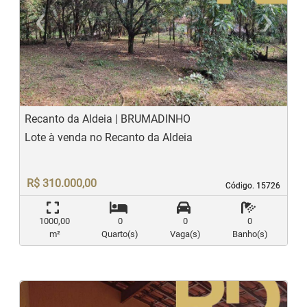
‹
›
Previous
N
Recanto da Aldeia | BRUMADINHO
Lote à venda no Recanto da Aldeia
R$ 310.000,00
Código. 15726
Código. 15726
1000,00
0
0
0
m²
Quarto(s)
Vaga(s)
Banho(s)