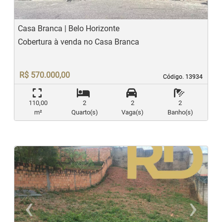
Casa Branca | Belo Horizonte
Cobertura à venda no Casa Branca
R$ 570.000,00
Código. 13934
Código. 13934
110,00
2
2
2
m²
Quarto(s)
Vaga(s)
Banho(s)
‹
›