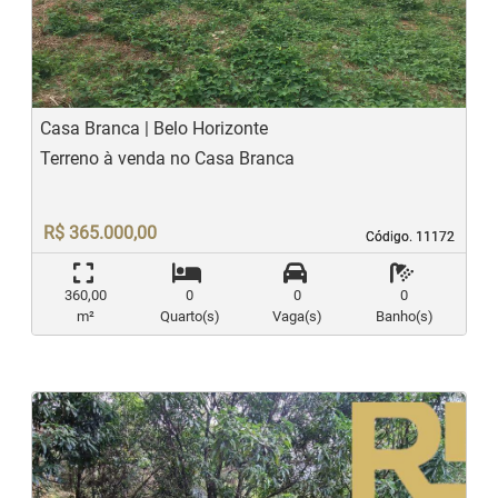
Previous
N
Casa Branca | Belo Horizonte
Terreno à venda no Casa Branca
R$ 365.000,00
Código. 11172
Código. 11172
360,00
0
0
0
m²
Quarto(s)
Vaga(s)
Banho(s)