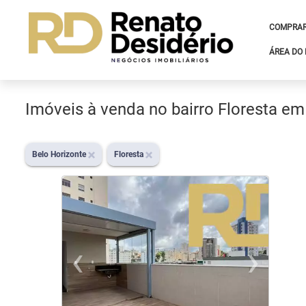
COMPRA
ÁREA DO 
Imóveis à venda no bairro Floresta em
Belo Horizonte
Floresta
‹
›
Previous
Ne