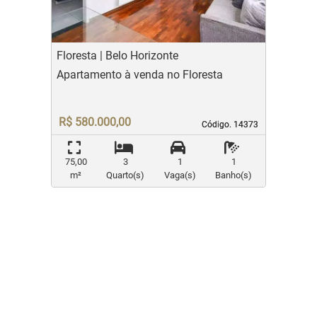
Floresta | Belo Horizonte
Apartamento à venda no Floresta
R$ 580.000,00
Código. 14373
Código. 14373
75,00
3
1
1
m²
Quarto(s)
Vaga(s)
Banho(s)