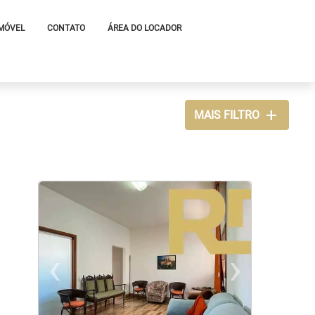
IMÓVEL
CONTATO
ÁREA DO LOCADOR
add
MAIS FILTRO
‹
›
xt
Previous
Nex