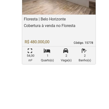
Floresta | Belo Horizonte
Cobertura à venda no Floresta
R$ 480.000,00
Código. 15778
Código. 15778
54,00
1
2
2
m²
Quarto(s)
Vaga(s)
Banho(s)