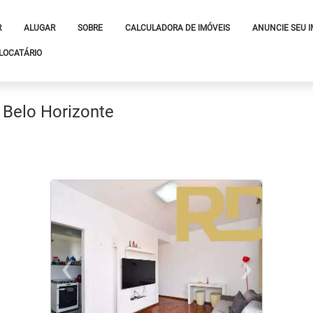
R
ALUGAR
SOBRE
CALCULADORA DE IMÓVEIS
ANUNCIE SEU 
LOCATÁRIO
 Belo Horizonte
‹
›
xt
Previous
Ne