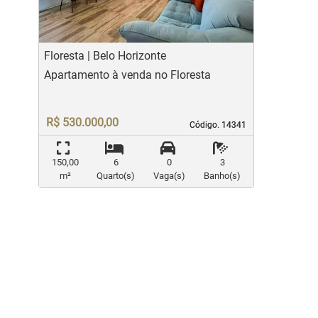
Floresta | Belo Horizonte
Apartamento à venda no Floresta
R$ 530.000,00
Código. 14341
Código. 14341
150,00
6
0
3
m²
Quarto(s)
Vaga(s)
Banho(s)