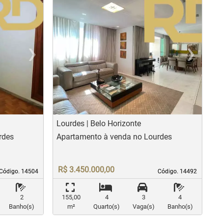
›
‹
›
us
Next
Previous
N
Lourdes | Belo Horizonte
rdes
Apartamento à venda no Lourdes
R$ 3.450.000,00
Código. 14504
Código. 14504
Código. 14492
Código. 14492
2
155,00
4
3
4
Banho(s)
m²
Quarto(s)
Vaga(s)
Banho(s)