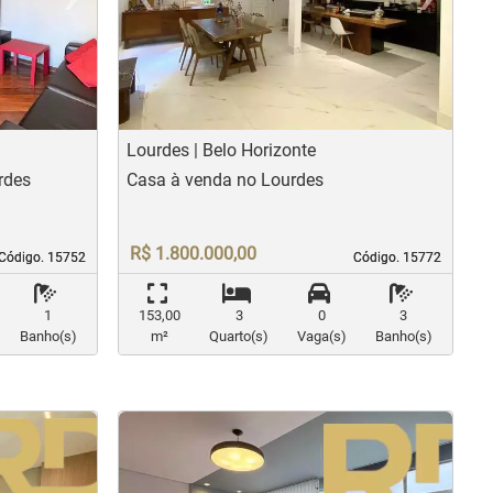
us
Next
Previous
N
Lourdes | Belo Horizonte
rdes
Casa à venda no Lourdes
R$ 1.800.000,00
Código. 15752
Código. 15752
Código. 15772
Código. 15772
1
153,00
3
0
3
Banho(s)
m²
Quarto(s)
Vaga(s)
Banho(s)