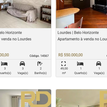
t
evious
Next
Previo
elo Horizonte
Lourdes | Belo Horizonte
à venda no Lourdes
Apartamento à venda no Lou
00,00
R$ 550.000,00
Código. 14567
Código. 14567
3
3
2
49,00
1
1
uarto(s)
Vaga(s)
Banho(s)
m²
Quarto(s)
Vaga(s)