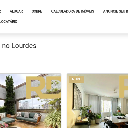
R
ALUGAR
SOBRE
CALCULADORA DE IMÓVEIS
ANUNCIE SEU 
LOCATÁRIO
e no Lourdes
NOVO
›
‹
t
evious
Next
Previo