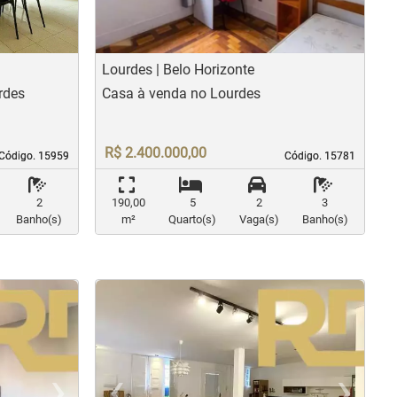
Lourdes | Belo Horizonte
rdes
Casa à venda no Lourdes
R$ 2.400.000,00
Código. 15959
Código. 15959
Código. 15781
Código. 15781
2
190,00
5
2
3
Banho(s)
m²
Quarto(s)
Vaga(s)
Banho(s)
›
‹
›