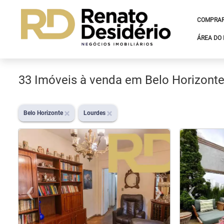
COMPRA
ÁREA DO 
33 Imóveis à venda em Belo Horizont
Belo Horizonte
Lourdes
‹
›
‹
Previous
Nex
Pr