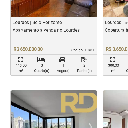
Lourdes | Belo Horizonte
Lourdes | B
Apartamento à venda no Lourdes
Cobertura 
R$ 650.000,00
R$ 3.650.0
Código. 15801
Código. 15801
113,00
3
1
2
300,00
m²
Quarto(s)
Vaga(s)
Banho(s)
m²
Q
‹
›
‹