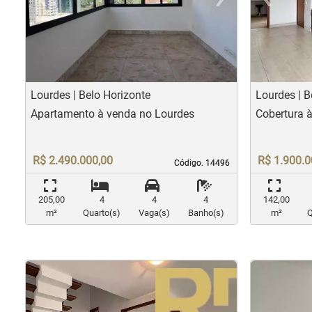
Previous
Nex
Pr
Lourdes | Belo Horizonte
Lourdes | B
Apartamento à venda no Lourdes
Cobertura 
R$ 2.490.000,00
R$ 1.900.0
Código. 14496
Código. 14496
205,00
4
4
4
142,00
m²
Quarto(s)
Vaga(s)
Banho(s)
m²
Q