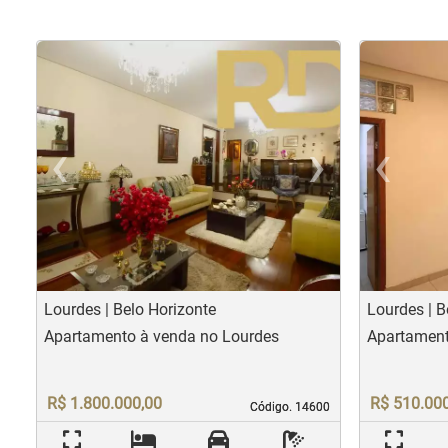
‹
›
‹
Previous
Nex
Pr
Lourdes | Belo Horizonte
Lourdes | B
Apartamento à venda no Lourdes
Apartament
R$ 1.800.000,00
R$ 510.00
Código. 14600
Código. 14600