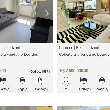
›
‹
t
evious
Next
Previo
elo Horizonte
Lourdes | Belo Horizonte
o à venda no Lourdes
Cobertura à venda no Lourde
0,00
R$ 2.600.000,00
Código. 15871
Código. 15871
1
1
1
136,00
2
2
uarto(s)
Vaga(s)
Banho(s)
m²
Quarto(s)
Vaga(s)