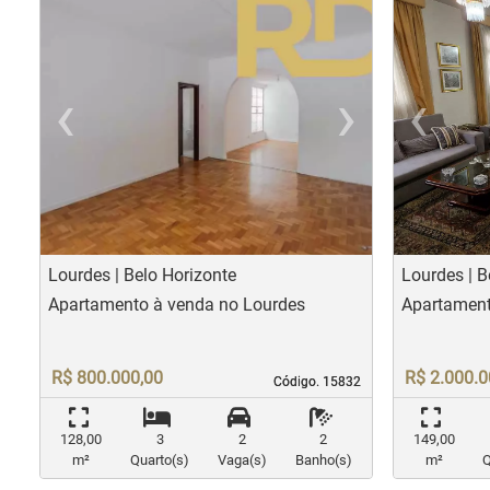
‹
›
‹
Previous
Nex
Pr
Lourdes | Belo Horizonte
Lourdes | B
Apartamento à venda no Lourdes
Apartament
R$ 800.000,00
R$ 2.000.0
Código. 15832
Código. 15832
128,00
3
2
2
149,00
m²
Quarto(s)
Vaga(s)
Banho(s)
m²
Q