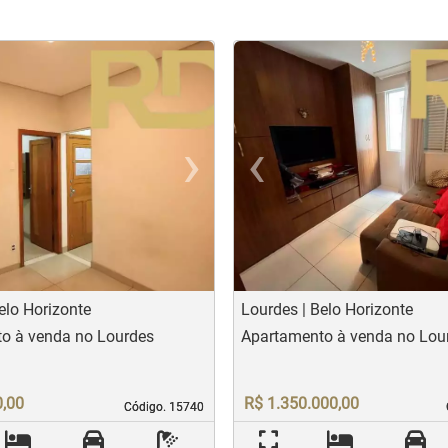
›
‹
t
evious
Next
Previo
elo Horizonte
Lourdes | Belo Horizonte
o à venda no Lourdes
Apartamento à venda no Lou
0,00
R$ 1.350.000,00
Código. 15740
Código. 15740