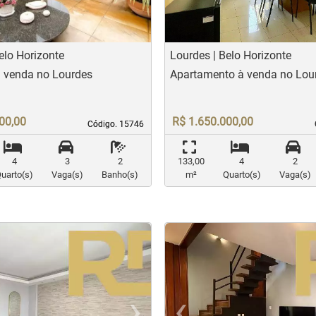
elo Horizonte
Lourdes | Belo Horizonte
à venda no Lourdes
Apartamento à venda no Lou
00,00
R$ 1.650.000,00
Código. 15746
Código. 15746
4
3
2
133,00
4
2
uarto(s)
Vaga(s)
Banho(s)
m²
Quarto(s)
Vaga(s)
›
‹