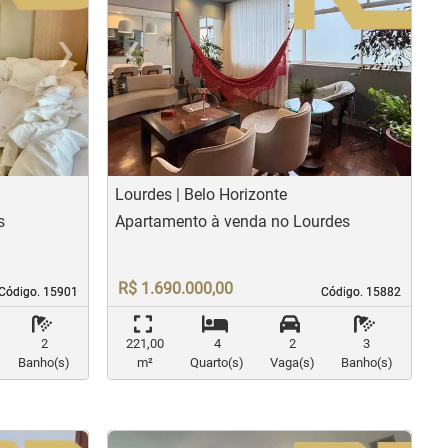
›
‹
›
us
Next
Previous
N
Lourdes | Belo Horizonte
s
Apartamento à venda no Lourdes
R$ 1.690.000,00
Código. 15901
Código. 15901
Código. 15882
Código. 15882
2
221,00
4
2
3
Banho(s)
m²
Quarto(s)
Vaga(s)
Banho(s)