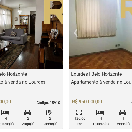
›
‹
t
evious
Next
Previo
elo Horizonte
Lourdes | Belo Horizonte
o à venda no Lourdes
Apartamento à venda no Lou
00,00
R$ 950.000,00
Código. 15910
Código. 15910
4
2
2
120,00
4
1
uarto(s)
Vaga(s)
Banho(s)
m²
Quarto(s)
Vaga(s)