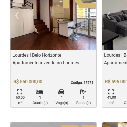
‹
›
‹
Previous
Nex
Pr
Lourdes | Belo Horizonte
Lourdes | B
Apartamento à venda no Lourdes
Apartament
R$ 550.000,00
R$ 595.00
Código. 15751
Código. 15751
60,00
1
1
1
41,00
m²
Quarto(s)
Vaga(s)
Banho(s)
m²
Q