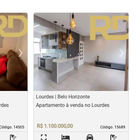
›
‹
›
us
Next
Previous
N
Lourdes | Belo Horizonte
rdes
Apartamento à venda no Lourdes
R$ 1.100.000,00
Código. 14505
Código. 14505
Código. 15689
Código. 15689